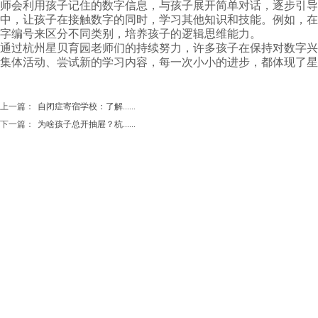
师会利用孩子记住的数字信息，与孩子展开简单对话，逐步引导
中，让孩子在接触数字的同时，学习其他知识和技能。例如，在
字编号来区分不同类别，培养孩子的逻辑思维能力。
通过杭州星贝育园老师们的持续努力，许多孩子在保持对数字兴
集体活动、尝试新的学习内容，每一次小小的进步，都体现了星
上一篇：
自闭症寄宿学校：了解......
下一篇：
为啥孩子总开抽屉？杭......